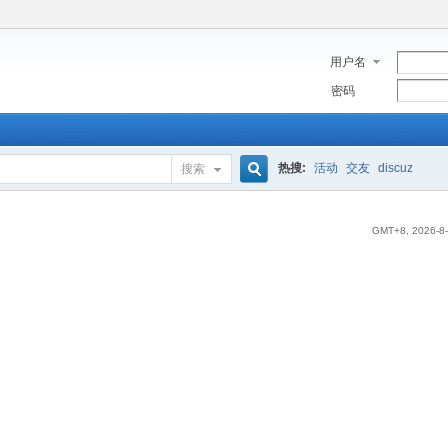
用户名
密码
热搜:
活动
交友
discuz
搜索
搜
GMT+8, 2026-8-
索